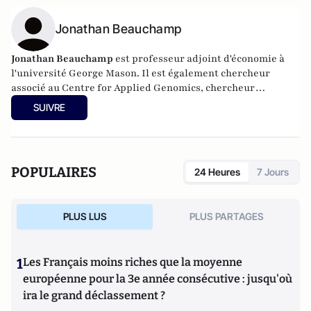
Jonathan Beauchamp
Jonathan Beauchamp
est professeur adjoint d'économie à
l'université George Mason. Il est également chercheur
associé au Centre for Applied Genomics, chercheur
principal du Social Science Genetic Association Consortium
SUIVRE
(SSGAC) et chargé de recherche principal au Mercatus
Center.
POPULAIRES
24 Heures
7 Jours
PLUS LUS
PLUS PARTAGES
1
Les Français moins riches que la moyenne
européenne pour la 3e année consécutive : jusqu'où
ira le grand déclassement ?