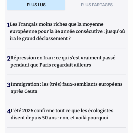
PLUS LUS
PLUS PARTAGES
musulmans en France et dans le monde
(Editions de
L'Artilleur).
1
Les Français moins riches que la moyenne
européenne pour la 3e année consécutive : jusqu'où
ira le grand déclassement ?
2
Répression en Iran : ce qui s'est vraiment passé
pendant que Paris regardait ailleurs
3
Immigration : les (très) faux-semblants européens
après Ceuta
4
L’été 2026 confirme tout ce que les écologistes
disent depuis 50 ans : non, et voilà pourquoi