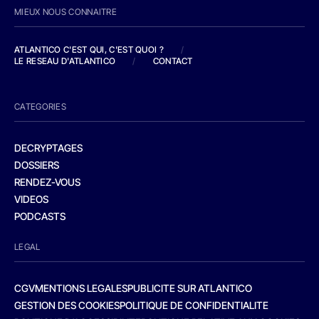
MIEUX NOUS CONNAITRE
ATLANTICO C'EST QUI, C'EST QUOI ?
/
LE RESEAU D'ATLANTICO
/
CONTACT
CATEGORIES
DECRYPTAGES
DOSSIERS
RENDEZ-VOUS
VIDEOS
PODCASTS
LEGAL
CGV
MENTIONS LEGALES
PUBLICITE SUR ATLANTICO
GESTION DES COOKIES
POLITIQUE DE CONFIDENTIALITE