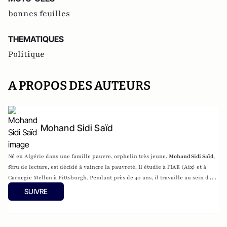
bonnes feuilles
THEMATIQUES
Politique
A PROPOS DES AUTEURS
Mohand Sidi Saïd
Né en Algérie dans une famille pauvre, orphelin très jeune,
Mohand Sidi Saïd
,
féru de lecture, est décidé à vaincre la pauvreté. Il étudie à l'IAE (Aix) et à
Carnegie Mellon à Pittsburgh. Pendant près de 40 ans, il travaille au sein du
groupe Pfizer, à New York, dont il finit vice-président. Depuis sa retraite en
SUIVRE
2005, il aide à l’émergence de jeunes entrepreneurs dans les banlieues (fonds
d'investissement social à Mantes-la-Jolie) et soutient l'association SOS Villages
d'Enfants. On lui doit un récit autobiographique,
L’Esprit et la