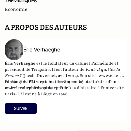
THEMATIQUES
Economie
A PROPOS DES AUTEURS
Éric Verhaeghe
Éric Verhaeghe
est le fondateur du
cabinet Parménide
et
président de
Triapalio
. Il est l'auteur de
Faut-il quitter la
France ?
(Jacob-Duvernet, avril 2012). Son site :
www.eric-
verhaeghe.fr
Diplômé de l'Ena (promotion Copernic) et titulaire d'une
Il vient de créer un nouveau site :
www.lecourrierdesstrateges.fr
maîtrise de philosophie et d'un Dea d'histoire à l'université
Paris-I, il est né à Liège en 1968.
SUIVRE