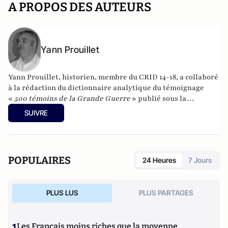
A PROPOS DES AUTEURS
Yann Prouillet
Yann Prouillet, historien, membre du
CRID 14-18
, a collaboré
à la rédaction du dictionnaire analytique du témoignage
«
500 témoins de la Grande Guerre
» publié sous la
direction du professeur Rémy Cazals.
SUIVRE
POPULAIRES
24 Heures
7 Jours
PLUS LUS
PLUS PARTAGES
1
Les Français moins riches que la moyenne