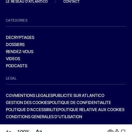
LE RESEAU D'ATLANTICO
/
CONTACT
CATEGORIES
DECRYPTAGES
DOSSIERS
RENDEZ-VOUS
VIDEOS
PODCASTS
LEGAL
CGV
MENTIONS LEGALES
PUBLICITE SUR ATLANTICO
GESTION DES COOKIES
POLITIQUE DE CONFIDENTIALITE
POLITIQUE D’ACCESSIBILITE
POLITIQUE RELATIVE AUX COOKIES
CONDITIONS GENERALES D’UTILISATION
Aa
100%
Aa