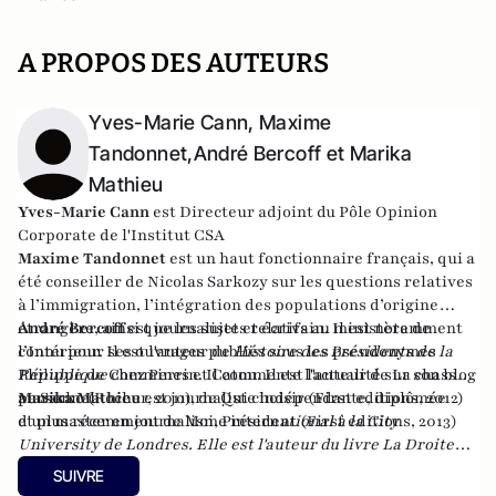
A PROPOS DES AUTEURS
Yves-Marie Cann, Maxime
Tandonnet,André Bercoff et Marika
Mathieu
Yves-Marie Cann
est Directeur adjoint du Pôle Opinion
Corporate de l'Institut CSA
Maxime Tandonnet
est un haut fonctionnaire français, qui a
été conseiller de Nicolas Sarkozy sur les questions relatives
à l’immigration, l’intégration des populations d’origine
étrangère, ainsi que les sujets relatifs au ministère de
André Bercoff
est journaliste et écrivain. Il est notamment
l’Intérieur. Il est l'auteur de
connu pour ses ouvrages publiés sous les pseudonymes
Histoire des Présidents de la
République
Philippe de Commines et Caton. Il est l'auteur de La chasse
chez Perrin. Il commente l'actualité sur son blog
personnel.
au Sarko (Rocher, 2011), de Qui choisir (First editions, 2012)
Marika Mathieu
est journaliste indépendante, diplômée
et plus récemment de Moi, Président (First editions, 2013)
d'un master en journalisme intern
ational à la City
University de Londres. Elle est l'auteur du livre
La Droite
Forte : Année Zéro - Enquête sur les courants d'une droite
SUIVRE
sans chef
paru
le 2 mai 2013 aux éditions de La Martinière.