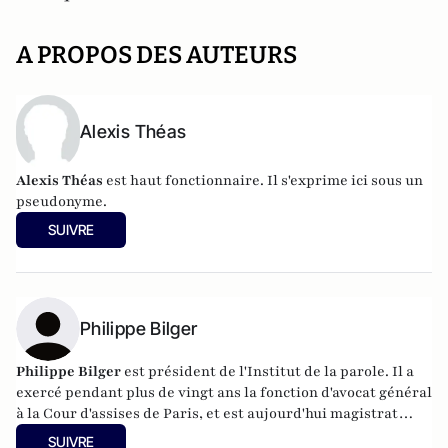
A PROPOS DES AUTEURS
Alexis Théas
Alexis Théas
est haut fonctionnaire. Il s'exprime ici sous un
pseudonyme.
SUIVRE
Philippe Bilger
Philippe Bilger
est président de l'Institut de la parole. Il a
exercé pendant plus de vingt ans la fonction d'avocat général
à la Cour d'assises de Paris, et est aujourd'hui magistrat
honoraire. Il a été amené à requérir dans des grandes
SUIVRE