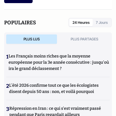
affaires qui ont défrayé la chronique judiciaire et politique
(Le Pen, Duverger-Pétain, René Bousquet, Bob Denard, le
gang des Barbares, Hélène Castel, etc.), mais aussi dans les
grands scandales financiers des années 1990 (affaire
POPULAIRES
24 Heures
7 Jours
Carrefour du développement, Pasqua). Il est l'auteur de
La
France en miettes
(éditions Fayard),
Ordre et Désordre
(éditions Le Passeur, 2015). En 2017, il a publié
La parole,
PLUS LUS
PLUS PARTAGES
rien qu'elle
et
Moi, Emmanuel Macron, je me dis que...
, tous
les deux aux Editions Le Cerf.
1
Les Français moins riches que la moyenne
européenne pour la 3e année consécutive : jusqu'où
ira le grand déclassement ?
2
L’été 2026 confirme tout ce que les écologistes
disent depuis 50 ans : non, et voilà pourquoi
3
Répression en Iran : ce qui s'est vraiment passé
pendant que Paris regardait ailleurs