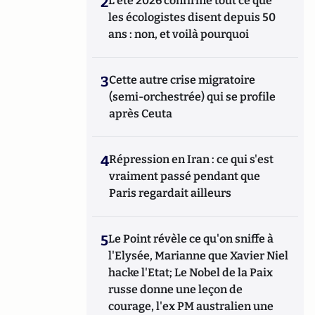
2
L’été 2026 confirme tout ce que
les écologistes disent depuis 50
ans : non, et voilà pourquoi
3
Cette autre crise migratoire
(semi-orchestrée) qui se profile
après Ceuta
4
Répression en Iran : ce qui s'est
vraiment passé pendant que
Paris regardait ailleurs
5
Le Point révèle ce qu'on sniffe à
l'Elysée, Marianne que Xavier Niel
hacke l'Etat; Le Nobel de la Paix
russe donne une leçon de
courage, l'ex PM australien une