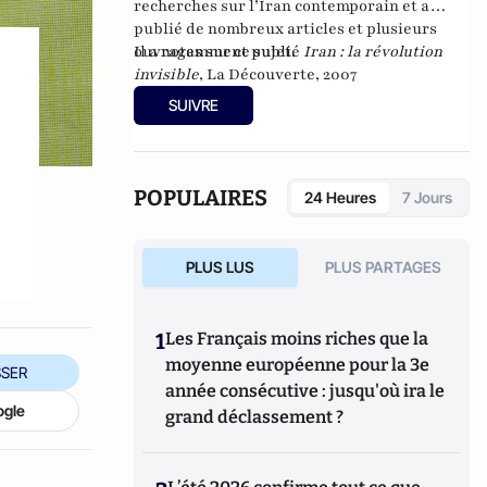
recherches sur l’Iran contemporain et a
publié de nombreux articles et plusieurs
ouvrages sur ce sujet.
Il a notamment publié
I
ran : la révolution
invisible
, La Découverte, 2007
SUIVRE
POPULAIRES
24 Heures
7 Jours
PLUS LUS
PLUS PARTAGES
1
Les Français moins riches que la
moyenne européenne pour la 3e
SER
année consécutive : jusqu'où ira le
ogle
grand déclassement ?