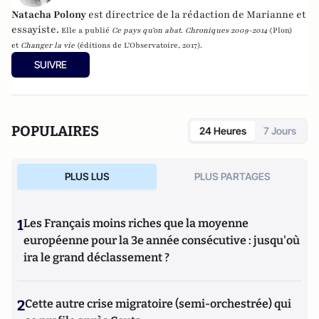
Natacha Polony
est directrice de la rédaction de Marianne et
essayiste.
Elle a publié
Ce pays qu’on abat. Chroniques 2009-2014
(Plon)
et
Changer la vie
(éditions de L'Observatoire, 2017).
SUIVRE
POPULAIRES
24 Heures
7 Jours
PLUS LUS
PLUS PARTAGES
1
Les Français moins riches que la moyenne
européenne pour la 3e année consécutive : jusqu'où
ira le grand déclassement ?
2
Cette autre crise migratoire (semi-orchestrée) qui