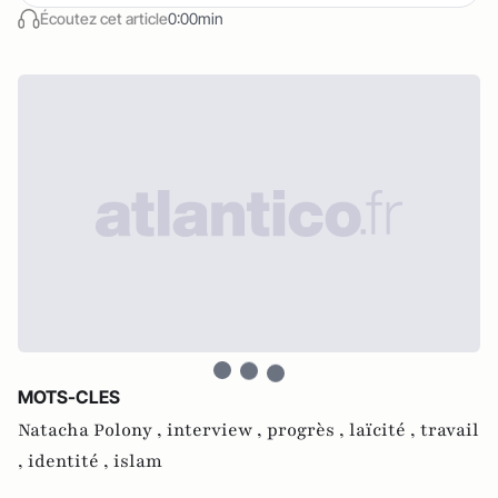
Écoutez cet article
0:00min
MOTS-CLES
Natacha Polony ,
interview ,
progrès ,
laïcité ,
travail
,
identité ,
islam