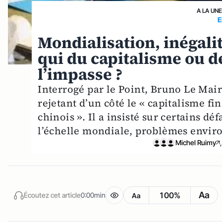
A LA UN
E
Mondialisation, inégali
qui du capitalisme ou de
l’impasse ?
Interrogé par le Point, Bruno Le Mair
rejetant d’un côté le « capitalisme fi
chinois ». Il a insisté sur certains dé
l’échelle mondiale, problèmes envir
Michel Ruimy
Aa
100%
Écoutez cet article
0:00min
Aa