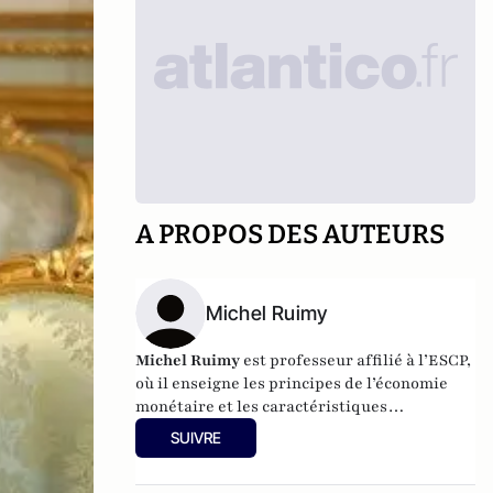
A PROPOS DES AUTEURS
Michel Ruimy
Michel Ruimy
est professeur affilié à l’ESCP,
où il enseigne les principes de l’économie
monétaire et les caractéristiques
fondamentales des marchés de capitaux.
SUIVRE