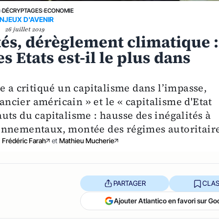
E
›
DÉCRYPTAGES
›
ECONOMIE
NJEUX D'AVENIR
26 juillet 2019
tés, dérèglement climatique :
s Etats est-il le plus dans
e a critiqué un capitalisme dans l’impasse,
nancier américain » et le « capitalisme d'Etat
fauts du capitalisme : hausse des inégalités à
onnementaux, montée des régimes autoritaire
,
Frédéric Farah
et
Mathieu Mucherie
PARTAGER
CLAS
Ajouter Atlantico en favori sur Go