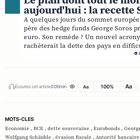
Le plan dont tout le mon
aujourd'hui : la recette
A quelques jours du sommet européen 
père des hedge funds George Soros pr
euro. Son remède ? Un nouvel acronym
rachèterait la dette des pays en diffi
Aa
100%
Écoutez cet article
0:00min
Aa
MOTS-CLES
Economie ,
BCE ,
dette souveraine ,
Eurobonds ,
George
Wolfgang Schäuble ,
évasion fiscale ,
Autorité bancair