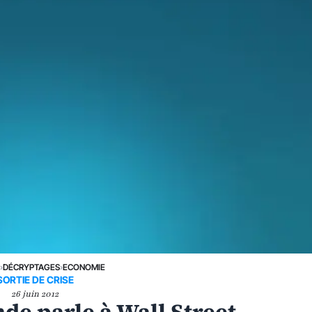
E
›
DÉCRYPTAGES
›
ECONOMIE
SORTIE DE CRISE
26 juin 2012