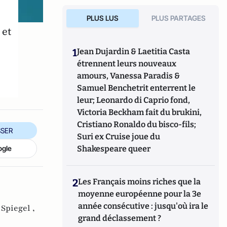
PLUS LUS
PLUS PARTAGES
 et
1
Jean Dujardin & Laetitia Casta
étrennent leurs nouveaux
amours, Vanessa Paradis &
Samuel Benchetrit enterrent le
leur; Leonardo di Caprio fond,
Victoria Beckham fait du brukini,
Cristiano Ronaldo du bisco-fils;
SER
Suri ex Cruise joue du
Shakespeare queer
ogle
2
Les Français moins riches que la
moyenne européenne pour la 3e
année consécutive : jusqu'où ira le
Spiegel ,
grand déclassement ?