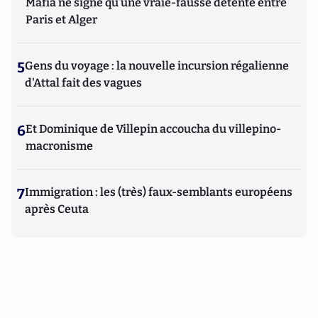
Mafia ne signe qu’une vraie-fausse détente entre
Paris et Alger
5
Gens du voyage : la nouvelle incursion régalienne
d'Attal fait des vagues
6
Et Dominique de Villepin accoucha du villepino-
macronisme
7
Immigration : les (très) faux-semblants européens
après Ceuta