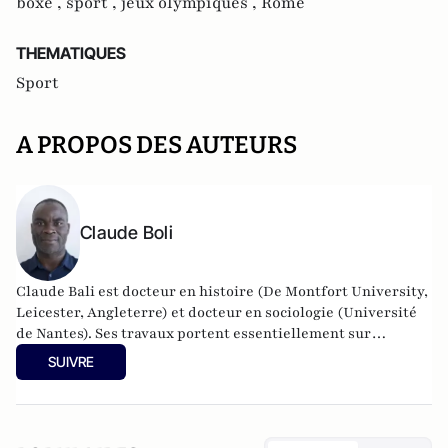
boxe ,
sport ,
jeux olympiques ,
Rome
THEMATIQUES
Sport
A PROPOS DES AUTEURS
Claude Boli
Claude Bali est docteur en histoire (De Montfort University,
Leicester, Angleterre) et docteur en sociologie (Université
de Nantes). Ses travaux portent essentiellement sur
l'Angleterre contemporaine, les populations noires en
SUIVRE
Europe, l'histoire sociale du sport et la muséographie du
sport. Il est Researcher Fellow à De Montfort University, et
dirige actuellement le département de la Recherche au
Musée National du Sport à Nice. Il est l'auteur de plusieurs