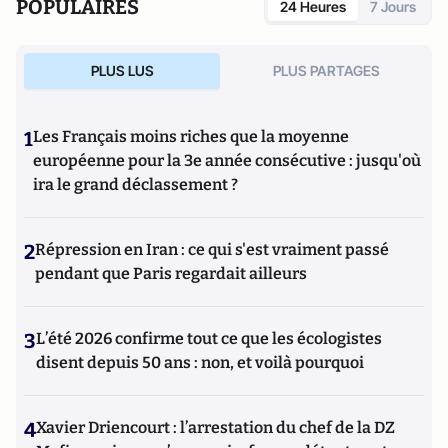
POPULAIRES
24 Heures
7 Jours
ouvrages, dont
Manchester United. L'invention d'un club
(La
Martinière, 2004) ; Football : le triomphe du ballon rond
(Quatre chemins/Musée National du Sport, 2008). Il a co-
PLUS LUS
PLUS PARTAGES
dirigé
Allez la France ! Football et Immigration
(Gallimard,
2010) et
Des défis et des hommes
(Snoeck Editions, 2013).
1
Les Français moins riches que la moyenne
européenne pour la 3e année consécutive : jusqu'où
ira le grand déclassement ?
2
Répression en Iran : ce qui s'est vraiment passé
pendant que Paris regardait ailleurs
3
L’été 2026 confirme tout ce que les écologistes
disent depuis 50 ans : non, et voilà pourquoi
4
Xavier Driencourt : l’arrestation du chef de la DZ