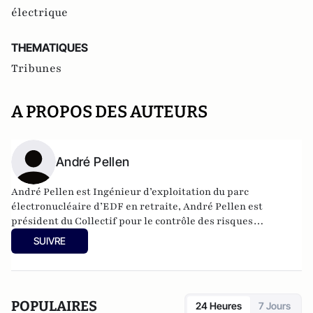
électrique
THEMATIQUES
Tribunes
A PROPOS DES AUTEURS
André Pellen
André Pellen est Ingénieur d’exploitation du parc
électronucléaire d’EDF en retraite, André Pellen est
président du Collectif pour le contrôle des risques
radioactifs (CCRR) et membre de Science-Technologies-
SUIVRE
Actions (STA), groupe d'action pour la promotion des
sciences et des technologies.
POPULAIRES
24 Heures
7 Jours