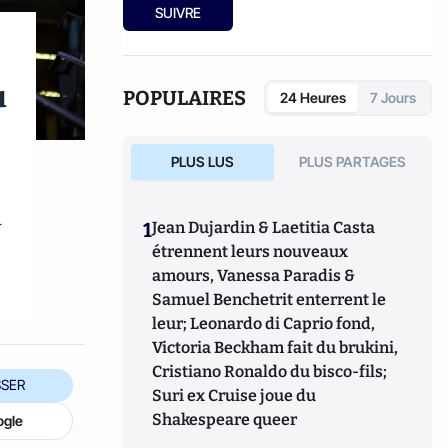
SUIVRE
u
POPULAIRES
24 Heures
7 Jours
PLUS LUS
PLUS PARTAGES
a
1
Jean Dujardin & Laetitia Casta
étrennent leurs nouveaux
amours, Vanessa Paradis &
Samuel Benchetrit enterrent le
leur; Leonardo di Caprio fond,
Victoria Beckham fait du brukini,
Cristiano Ronaldo du bisco-fils;
SER
Suri ex Cruise joue du
Shakespeare queer
ogle