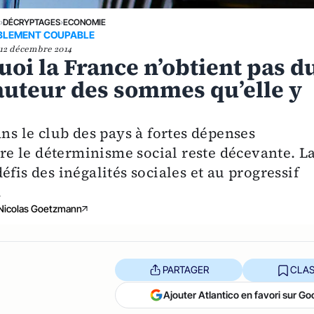
E
›
DÉCRYPTAGES
›
ECONOMIE
BLEMENT COUPABLE
12 décembre 2014
uoi la France n’obtient pas d
hauteur des sommes qu’elle y
ans le club des pays à fortes dépenses
ntre le déterminisme social reste décevante. L
fis des inégalités sociales et au progressif
.
Nicolas Goetzmann
PARTAGER
CLAS
Ajouter Atlantico en favori sur Go