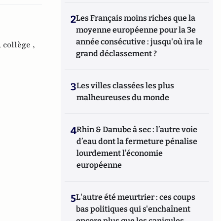
2
Les Français moins riches que la
moyenne européenne pour la 3e
année consécutive : jusqu'où ira le
,
collège ,
grand déclassement ?
3
Les villes classées les plus
malheureuses du monde
4
Rhin & Danube à sec : l’autre voie
d’eau dont la fermeture pénalise
lourdement l’économie
européenne
5
L'autre été meurtrier : ces coups
bas politiques qui s'enchaînent
encore plus que les canicules