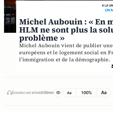
A LA U
UN 
Michel Aubouin : « En m
HLM ne sont plus la sol
problème »
Michel Aubouin vient de publier une é
européens et le logement social en Fr
l’immigration et de la démographie.
Aa
100%
Écoutez cet article
0:00min
Aa