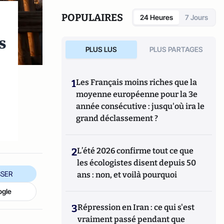
POPULAIRES
24 Heures
7 Jours
s
PLUS LUS
PLUS PARTAGES
1
Les Français moins riches que la
moyenne européenne pour la 3e
année consécutive : jusqu'où ira le
grand déclassement ?
2
L’été 2026 confirme tout ce que
les écologistes disent depuis 50
SER
ans : non, et voilà pourquoi
ogle
3
Répression en Iran : ce qui s'est
vraiment passé pendant que