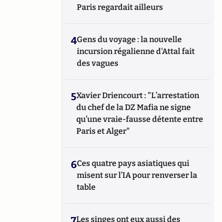
Paris regardait ailleurs
4
Gens du voyage : la nouvelle
incursion régalienne d'Attal fait
des vagues
5
Xavier Driencourt : "L’arrestation
du chef de la DZ Mafia ne signe
qu’une vraie-fausse détente entre
Paris et Alger"
6
Ces quatre pays asiatiques qui
misent sur l’IA pour renverser la
table
7
Les singes ont eux aussi des