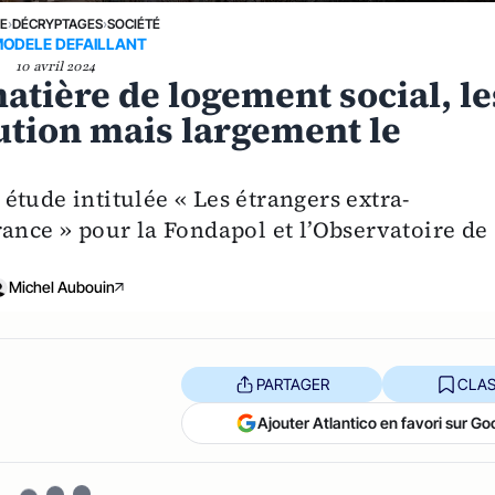
NE
›
DÉCRYPTAGES
›
SOCIÉTÉ
MODELE DEFAILLANT
10 avril 2024
atière de logement social, le
ution mais largement le
tude intitulée « Les étrangers extra-
ance » pour la Fondapol et l’Observatoire de
Michel Aubouin
PARTAGER
CLAS
Ajouter Atlantico en favori sur Go