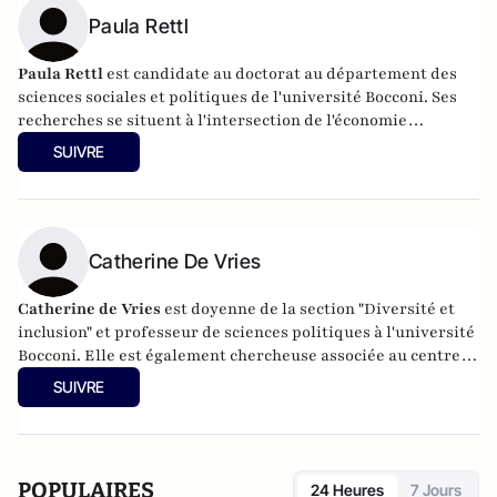
Paula Rettl
Paula Rettl
est candidate au doctorat au département des
sciences sociales et politiques de l'université Bocconi. Ses
recherches se situent à l'intersection de l'économie
politique internationale et du comportement politique, avec
SUIVRE
un accent géographique sur l'Amérique latine et l'Europe.
Paula travaille actuellement sur un projet de recherche
financé par le Conseil européen de la recherche (PI :
Catherine De Vries) qui examine comment les difficultés
économiques affectent le soutien aux programmes
Catherine De Vries
politiques socialement conservateurs.
Catherine de Vries
est doyenne de la section "Diversité et
inclusion" et professeur de sciences politiques à l'université
Bocconi. Elle est également chercheuse associée au centre
Dondena (Université Bocconi). Ses travaux s'inscrivent dans
SUIVRE
les domaines du comportement politique, de l'économie
politique et de la politique européenne et ont été publiés
dans des revues de science politique de premier plan, telles
que l'American Political Science Review, l'Annual Review of
POPULAIRES
24 Heures
7 Jours
Political Science et le Journal of Politics.