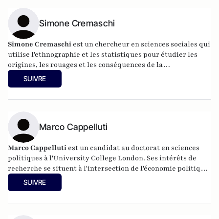
Simone Cremaschi
Simone Cremaschi
est un chercheur en sciences sociales qui
utilise l'ethnographie et les statistiques pour étudier les
origines, les rouages et les conséquences de la
marginalisation socio-politique. Il est actuellement
SUIVRE
chercheur postdoctoral à l'université Bocconi, au centre
Dondena.
Marco Cappelluti
Marco Cappelluti
est un candidat au doctorat en sciences
politiques à l'University College London. Ses intérêts de
recherche se situent à l'intersection de l'économie politique,
du comportement politique et de la politique comparée, avec
SUIVRE
un accent sur l'insécurité économique, les politiques
fiscales et la confiance politique.