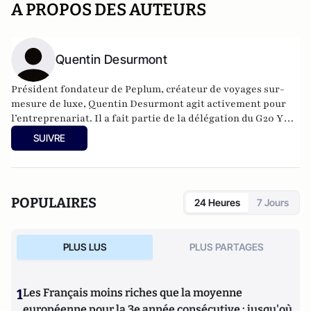
A PROPOS DES AUTEURS
Quentin Desurmont
Président fondateur de
Peplum
, créateur de voyages sur-
mesure de luxe, Quentin Desurmont agit activement pour
l’entreprenariat. Il a fait partie de la délégation du G20 YES
à Moscou en 2013 et à Mexico en 2012, est membre de
SUIVRE
Croissance + et des Entrepreneurs et Dirigeants Chrétiens.
Quentin contribue aussi à l’émergence du tourisme de luxe
en Europe, il est membre de
Traveller Made
.
POPULAIRES
24 Heures
7 Jours
PLUS LUS
PLUS PARTAGES
1
Les Français moins riches que la moyenne
européenne pour la 3e année consécutive : jusqu'où