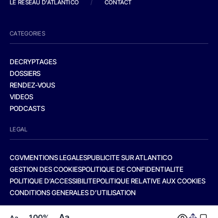
LE RESEAU D'ATLANTICO
/
CONTACT
CATEGORIES
DECRYPTAGES
DOSSIERS
RENDEZ-VOUS
VIDEOS
PODCASTS
LEGAL
CGV
MENTIONS LEGALES
PUBLICITE SUR ATLANTICO
GESTION DES COOKIES
POLITIQUE DE CONFIDENTIALITE
POLITIQUE D’ACCESSIBILITE
POLITIQUE RELATIVE AUX COOKIES
CONDITIONS GENERALES D’UTILISATION
Aa
100%
Aa