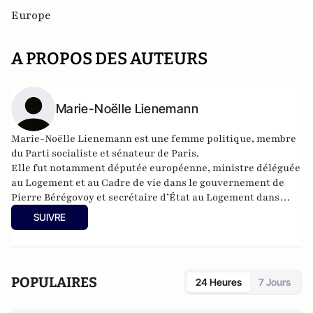
Europe
A PROPOS DES AUTEURS
Marie-Noëlle Lienemann
Marie-Noëlle Lienemann est une femme politique, membre
du Parti socialiste et sénateur de Paris.
Elle fut notamment
députée européenne
,
ministre déléguée
au Logement et au Cadre de vie
dans le
gouvernement de
Pierre Bérégovoy et secrétaire d’État au Logement
dans
le
gouvernement de Lionel Jospin.
SUIVRE
POPULAIRES
24 Heures
7 Jours