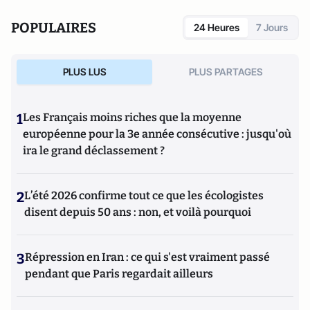
avant le Fron
t (avec Jérôme Fourquet et Nicolas Lebourg,
Fondation Jean Jaurè),
Karim vote à gauche et son voisin vote
POPULAIRES
24 Heures
7 Jours
FN
(collectif sous la direction de Jérôme Fourquet, éditions
de l'Aube),
L'an prochain à Jérusalem
(avec Jérôme Fourquet,
éditions de l'Aube). Prochainement, une double note de
PLUS LUS
PLUS PARTAGES
Sylvain Manternach (avec Jérôme Fourquet) sur la crise
migratoire à Calais et la très nette augmentation du vote FN,
paraîtra à la Fondapol.
1
Les Français moins riches que la moyenne
européenne pour la 3e année consécutive : jusqu'où
ira le grand déclassement ?
2
L’été 2026 confirme tout ce que les écologistes
disent depuis 50 ans : non, et voilà pourquoi
3
Répression en Iran : ce qui s'est vraiment passé
pendant que Paris regardait ailleurs