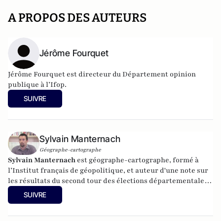
A PROPOS DES AUTEURS
Jérôme Fourquet
Jérôme Fourquet est directeur du Département opinion
publique à l’
Ifop
.
SUIVRE
Sylvain Manternach
Géographe-cartographe
Sylvain Manternach
est géographe-cartographe, formé à
l’Institut français de géopolitique, et auteur d'une note sur
les résultats du second tour des élections départementales
co-écrite avec Jérome Fourquet, Directeur du département
SUIVRE
Opinion et stratégie d'entreprises de l'Ifop. Parmi ses
publications, on retrouve notamment :
Perpignan, une ville