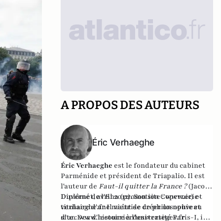
A PROPOS DES AUTEURS
Éric Verhaeghe
Éric Verhaeghe
est le fondateur du
cabinet
Parménide
et président de
Triapalio
. Il est
l'auteur de
Faut-il quitter la France ?
(Jacob-
Duvernet, avril 2012). Son site :
Diplômé de l'Ena (promotion Copernic) et
www.eric-
verhaeghe.fr
titulaire d'une maîtrise de philosophie et
Il vient de créer un nouveau
site :
d'un Dea d'histoire à l'université Paris-I, il
www.lecourrierdesstrateges.fr