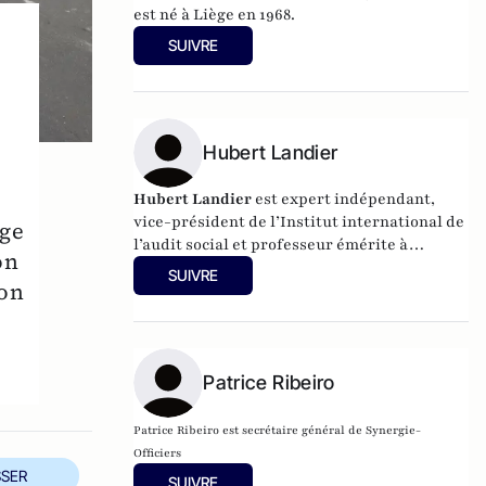
est né à Liège en 1968.
SUIVRE
Hubert Landier
Hubert Landier
est expert indépendant,
vice-président de l’Institut international de
rge
l’audit social et professeur émérite à
on
l’Académie du travail et de relations sociales
SUIVRE
'on
(Moscou).
Patrice Ribeiro
Patrice Ribeiro est secrétaire général de Synergie-
Officiers
SER
SUIVRE