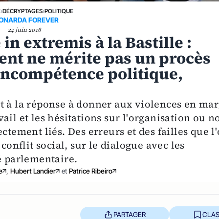
E
›
DÉCRYPTAGES
›
POLITIQUE
ONARDA FOREVER
24 juin 2016
in extremis à la Bastille :
nt ne mérite pas un procès
incompétence politique,
t à la réponse à donner aux violences en ma
ail et les hésitations sur l'organisation ou n
ctement liés. Des erreurs et des failles que l
conflit social, sur le dialogue avec les
é parlementaire.
e
,
Hubert Landier
et
Patrice Ribeiro
PARTAGER
CLAS