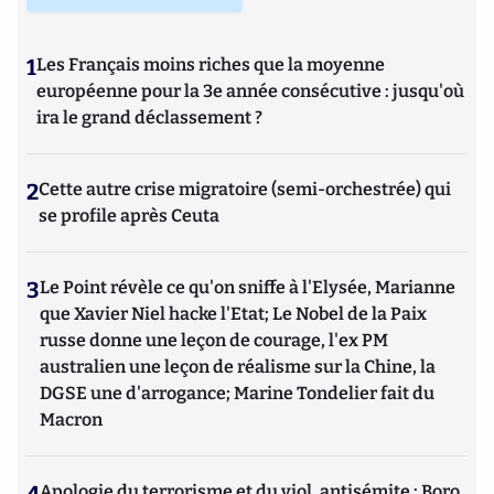
1
Les Français moins riches que la moyenne
européenne pour la 3e année consécutive : jusqu'où
ira le grand déclassement ?
2
Cette autre crise migratoire (semi-orchestrée) qui
se profile après Ceuta
3
Le Point révèle ce qu'on sniffe à l'Elysée, Marianne
que Xavier Niel hacke l'Etat; Le Nobel de la Paix
russe donne une leçon de courage, l'ex PM
australien une leçon de réalisme sur la Chine, la
DGSE une d'arrogance; Marine Tondelier fait du
Macron
4
Apologie du terrorisme et du viol, antisémite : Boro