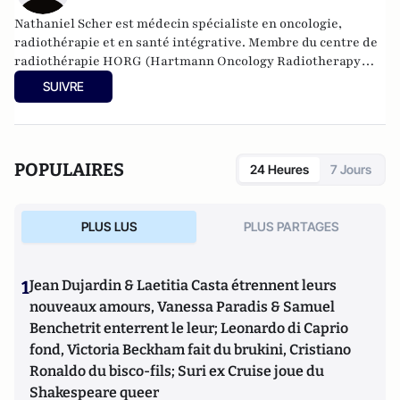
Nathaniel Scher est médecin spécialiste en oncologie,
radiothérapie et en santé intégrative. Membre du
centre de
radiothérapie
HORG (Hartmann Oncology Radiotherapy
Group). Il exerce à l'Institut de radiothérapie Hartmann et à
SUIVRE
l'Institut Rafael, à Levallois Perret (92).
POPULAIRES
24 Heures
7 Jours
PLUS LUS
PLUS PARTAGES
1
Jean Dujardin & Laetitia Casta étrennent leurs
nouveaux amours, Vanessa Paradis & Samuel
Benchetrit enterrent le leur; Leonardo di Caprio
fond, Victoria Beckham fait du brukini, Cristiano
Ronaldo du bisco-fils; Suri ex Cruise joue du
Shakespeare queer