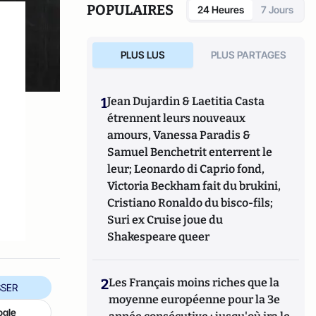
POPULAIRES
24 Heures
7 Jours
PLUS LUS
PLUS PARTAGES
1
Jean Dujardin & Laetitia Casta
étrennent leurs nouveaux
amours, Vanessa Paradis &
Samuel Benchetrit enterrent le
leur; Leonardo di Caprio fond,
Victoria Beckham fait du brukini,
Cristiano Ronaldo du bisco-fils;
Suri ex Cruise joue du
Shakespeare queer
2
Les Français moins riches que la
SER
moyenne européenne pour la 3e
ogle