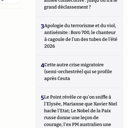
année consécutive : jusqu'où ira le
grand déclassement ?
3
Apologie du terrorisme et du viol,
antisémite : Boro 700, le chanteur
à cagoule de l’un des tubes de l’été
2026
4
Cette autre crise migratoire
(semi-orchestrée) qui se profile
après Ceuta
5
Le Point révèle ce qu'on sniffe à
l'Elysée, Marianne que Xavier Niel
hacke l'Etat; Le Nobel de la Paix
russe donne une leçon de
courage, l'ex PM australien une