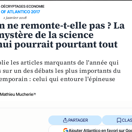
E
›
DÉCRYPTAGES
›
ECONOMIE
 OF ATLANTICO 2017
1 janvier 2018
n ne remonte-t-elle pas ? La
ystère de la science
ui pourrait pourtant tout
blie les articles marquants de l'année qui
 sur un des débats les plus importants du
mporain : celui qui entoure l'épineuse
Mathieu Mucherie
PARTAGER
CLAS
Ajouter Atlantico en favori sur Go