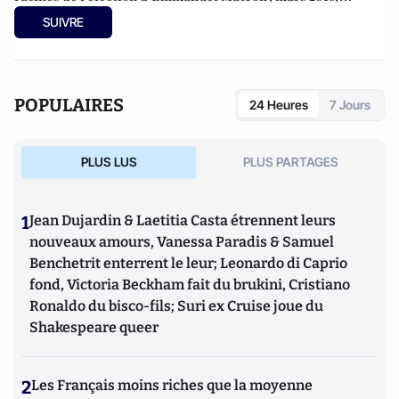
éditions Cent Mille Milliards / Descartes & Cie.
SUIVRE
POPULAIRES
24 Heures
7 Jours
PLUS LUS
PLUS PARTAGES
1
Jean Dujardin & Laetitia Casta étrennent leurs
nouveaux amours, Vanessa Paradis & Samuel
Benchetrit enterrent le leur; Leonardo di Caprio
fond, Victoria Beckham fait du brukini, Cristiano
Ronaldo du bisco-fils; Suri ex Cruise joue du
Shakespeare queer
2
Les Français moins riches que la moyenne