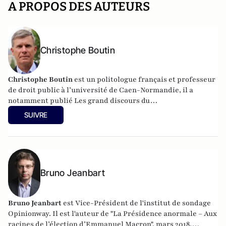
A PROPOS DES AUTEURS
Christophe Boutin
Christophe Boutin
est un politologue français et professeur
de droit public à l’université de Caen-Normandie, il a
notamment publié
Les grand discours du
XXe siècle
(Flammarion 2009) et co-dirigé
Le dictionnaire
SUIVRE
du conservatisme
(Cerf 2017), le
Le dictionnaire des
populismes
(Cerf 2019) et
Le dictionnaire du progressisme
(Seuil 2022). Christophe Boutin est membre de la Fondation
du Pont-Neuf.
Bruno Jeanbart
Bruno Jeanbart
est Vice-Président de l'institut de sondage
Opinionway. Il est l'auteur de "La Présidence anormale – Aux
racines de l’élection d’Emmanuel Macron", mars 2018,