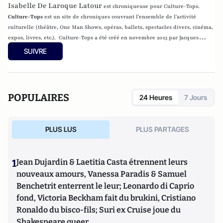
Isabelle De Laroque Latour
est chroniqueuse pour Culture-Tops.
Culture-Tops
est un site de chroniques couvrant l'ensemble de l'activité
culturelle (théâtre, One Man Shows, opéras, ballets, spectacles divers, cinéma,
expos, livres, etc.). Culture-Tops a été créé en novembre 2013 par Jacques
Paugam , journaliste et écrivain, et son fils, Gabriel Lecarpentier-Paugam, 23
SUIVRE
ans, en Master d'école de commerce, et grand amateur de One Man Shows.
POPULAIRES
24 Heures
7 Jours
PLUS LUS
PLUS PARTAGES
1
Jean Dujardin & Laetitia Casta étrennent leurs
nouveaux amours, Vanessa Paradis & Samuel
Benchetrit enterrent le leur; Leonardo di Caprio
fond, Victoria Beckham fait du brukini, Cristiano
Ronaldo du bisco-fils; Suri ex Cruise joue du
Shakespeare queer