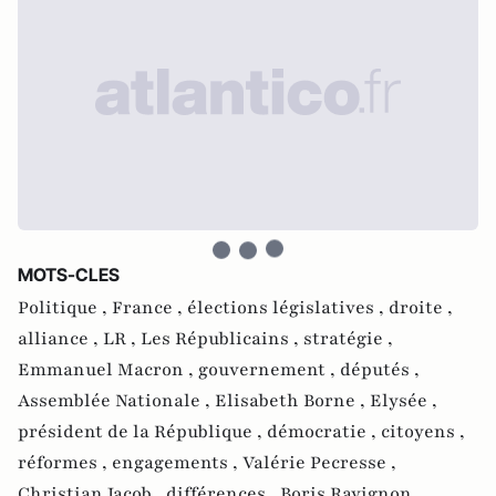
MOTS-CLES
Politique ,
France ,
élections législatives ,
droite ,
alliance ,
LR ,
Les Républicains ,
stratégie ,
Emmanuel Macron ,
gouvernement ,
députés ,
Assemblée Nationale ,
Elisabeth Borne ,
Elysée ,
président de la République ,
démocratie ,
citoyens ,
réformes ,
engagements ,
Valérie Pecresse ,
Christian Jacob ,
différences ,
Boris Ravignon