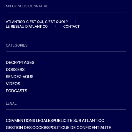
MIEUX NOUS CONNAITRE
ATLANTICO C'EST QUI, C'EST QUOI ?
/
LE RESEAU D'ATLANTICO
/
CONTACT
CATEGORIES
DECRYPTAGES
DOSSIERS
RENDEZ-VOUS
VIDEOS
PODCASTS
LEGAL
CGV
MENTIONS LEGALES
PUBLICITE SUR ATLANTICO
GESTION DES COOKIES
POLITIQUE DE CONFIDENTIALITE