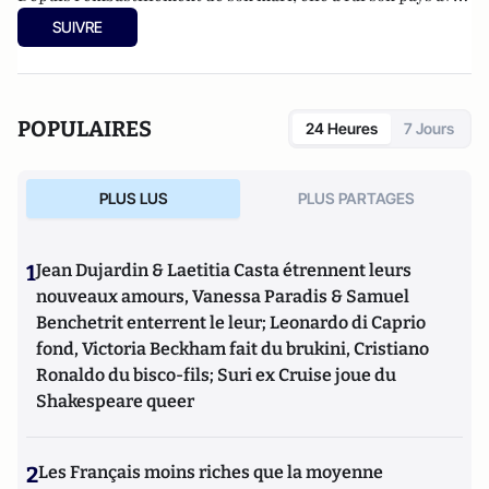
ses trois enfants pour s’installer à Sherbrooke, au Québec.
SUIVRE
Depuis lors, soutenue par Amnesty International, elle se bat
pour obtenir sa libération, mobiliser l’opinion et interpeller
les responsables politiques.
POPULAIRES
24 Heures
7 Jours
PLUS LUS
PLUS PARTAGES
1
Jean Dujardin & Laetitia Casta étrennent leurs
nouveaux amours, Vanessa Paradis & Samuel
Benchetrit enterrent le leur; Leonardo di Caprio
fond, Victoria Beckham fait du brukini, Cristiano
Ronaldo du bisco-fils; Suri ex Cruise joue du
Shakespeare queer
2
Les Français moins riches que la moyenne