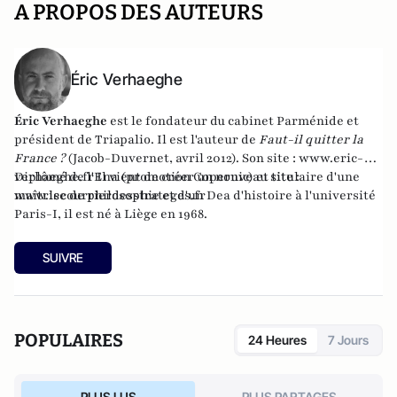
A PROPOS DES AUTEURS
Éric Verhaeghe
Éric Verhaeghe
est le fondateur du
cabinet Parménide
et
président de
Triapalio
. Il est l'auteur de
Faut-il quitter la
France ?
(Jacob-Duvernet, avril 2012). Son site :
www.eric-
verhaeghe.fr
Diplômé de l'Ena (promotion Copernic) et titulaire d'une
Il vient de créer un nouveau site :
www.lecourrierdesstrateges.fr
maîtrise de philosophie et d'un Dea d'histoire à l'université
Paris-I, il est né à Liège en 1968.
SUIVRE
POPULAIRES
24 Heures
7 Jours
PLUS LUS
PLUS PARTAGES