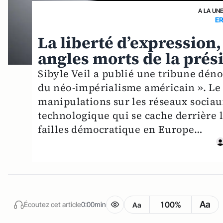
A LA UN
E
La liberté d’expression
angles morts de la prés
Sibyle Veil a publié une tribune déno
du néo-impérialisme américain ». Le p
manipulations sur les réseaux sociau
technologique qui se cache derrière l
failles démocratique en Europe…
Aa
100%
Écoutez cet article
0:00min
Aa