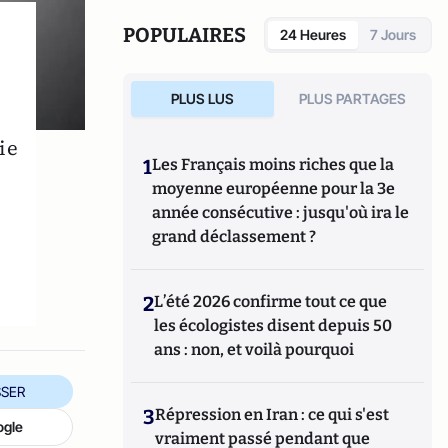
POPULAIRES
24 Heures
7 Jours
PLUS LUS
PLUS PARTAGES
ie
1
Les Français moins riches que la
moyenne européenne pour la 3e
année consécutive : jusqu'où ira le
grand déclassement ?
2
L’été 2026 confirme tout ce que
les écologistes disent depuis 50
ans : non, et voilà pourquoi
SER
3
Répression en Iran : ce qui s'est
ogle
vraiment passé pendant que