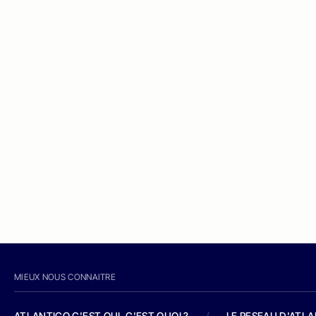
MIEUX NOUS CONNAITRE
ATLANTICO C'EST QUI, C'EST QUOI ?
/
LE RESEAU D'ATL