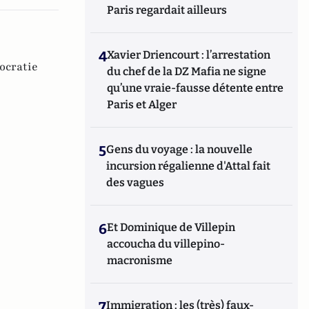
Paris regardait ailleurs
4
Xavier Driencourt : l’arrestation
ocratie
du chef de la DZ Mafia ne signe
qu’une vraie-fausse détente entre
Paris et Alger
5
Gens du voyage : la nouvelle
incursion régalienne d'Attal fait
des vagues
6
Et Dominique de Villepin
accoucha du villepino-
macronisme
7
Immigration : les (très) faux-