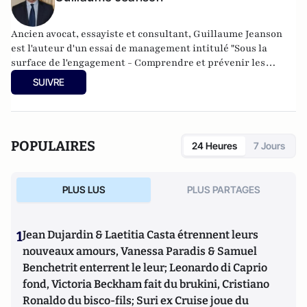
Ancien avocat, essayiste et consultant, Guillaume Jeanson
est l'auteur d'un essai de management intitulé "Sous la
surface de l'engagement - Comprendre et prévenir les
dérives managériales des organisations engagées".
SUIVRE
POPULAIRES
24 Heures
7 Jours
PLUS LUS
PLUS PARTAGES
1
Jean Dujardin & Laetitia Casta étrennent leurs
nouveaux amours, Vanessa Paradis & Samuel
Benchetrit enterrent le leur; Leonardo di Caprio
fond, Victoria Beckham fait du brukini, Cristiano
Ronaldo du bisco-fils; Suri ex Cruise joue du