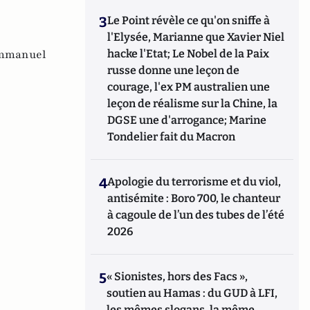
3
Le Point révèle ce qu'on sniffe à
l'Elysée, Marianne que Xavier Niel
mmanuel
hacke l'Etat; Le Nobel de la Paix
russe donne une leçon de
courage, l'ex PM australien une
leçon de réalisme sur la Chine, la
DGSE une d'arrogance; Marine
Tondelier fait du Macron
4
Apologie du terrorisme et du viol,
antisémite : Boro 700, le chanteur
à cagoule de l’un des tubes de l’été
2026
5
« Sionistes, hors des Facs »,
soutien au Hamas : du GUD à LFI,
les mêmes slogans, la même