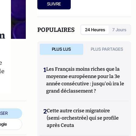
SUIVRE
POPULAIRES
24 Heures
7 Jours
on
PLUS LUS
PLUS PARTAGES
e
1
Les Français moins riches que la
le
moyenne européenne pour la 3e
année consécutive : jusqu'où ira le
grand déclassement ?
2
Cette autre crise migratoire
SER
(semi-orchestrée) qui se profile
ogle
après Ceuta