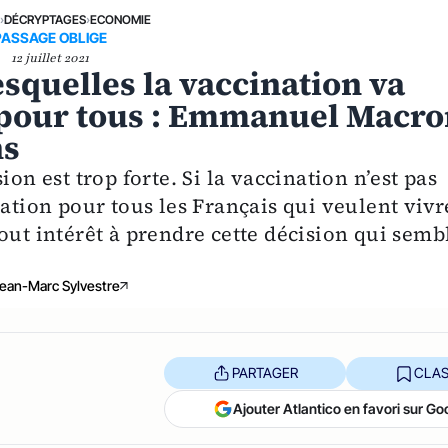
E
›
DÉCRYPTAGES
›
ECONOMIE
PASSAGE OBLIGE
12 juillet 2021
esquelles la vaccination va
 pour tous : Emmanuel Macr
ns
on est trop forte. Si la vaccination n’est pas
gation pour tous les Français qui veulent vivr
 intérêt à prendre cette décision qui semb
ean-Marc Sylvestre
PARTAGER
CLAS
Ajouter Atlantico en favori sur Go