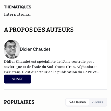
THEMATIQUES
International
A PROPOS DES AUTEURS
Didier Chaudet
Didier Chaudet
est spécialiste de l’Asie centrale post-
soviétique et de l’Asie du Sud-Ouest (Iran, Afghanistan,
Pakistan). Il est directeur de la publication du CAPE et
chercheur associé à l'IFEAC (Institut français d'études sur
SUIVRE
l'Asie Centrale). D'octobre 2013 à début 2015, il a vécu en Iran,
en Afghanistan ou encore au Pakistan où il a été chercheur
invité par plusieurs think tanks locaux. Auparavant, il a été
chercheur à l'ISAS (Institute for South Asian studies) en
POPULAIRES
24 Heures
7 Jours
charge de l'anaylse sur le Pakistan et l'Afghanistan. Il a
également été enseignant à Sciences Po et chercheur à