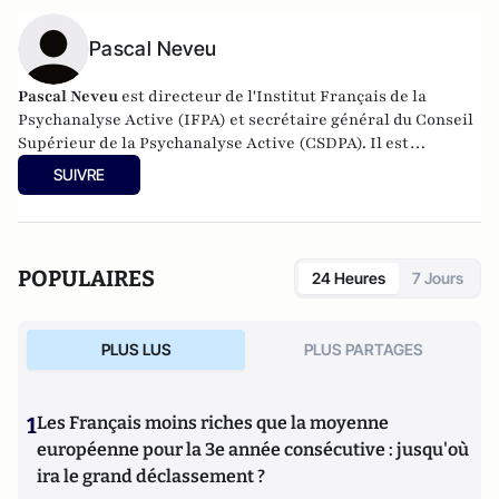
Pascal Neveu
Pascal Neveu
est directeur de l'Institut Français de la
Psychanalyse Active (IFPA) et secrétaire général du
Conseil
Supérieur de la Psychanalyse Active
(CSDPA). Il est
responsable national de la cellule de soutien psychologique
SUIVRE
au sein de l’
Œuvre des Pupilles Orphelins des Sapeurs-
Pompiers de France
(ODP).
POPULAIRES
24 Heures
7 Jours
PLUS LUS
PLUS PARTAGES
1
Les Français moins riches que la moyenne
européenne pour la 3e année consécutive : jusqu'où
ira le grand déclassement ?