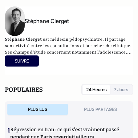
Stéphane Clerget
Stéphane Clerget
est médecin pédopsychiatre. Il partage
son activité entre les consultations et la recherche clinique.
Ses champs d’étude concernent notamment l’adolescence,
les troubles émotionnels et les questions d’identité. Il a mis
SUIVRE
en place à l’hôpital l’une des premières consultations d’aide
à la parentalité. Il est l'auteur de
Nos garçons en danger
(
Flammarion) et
Les vampires psychiques
(Fayard).
POPULAIRES
24 Heures
7 Jours
PLUS LUS
PLUS PARTAGES
1
Répression en Iran : ce qui s'est vraiment passé
pendant que Paris regardait ailleurs