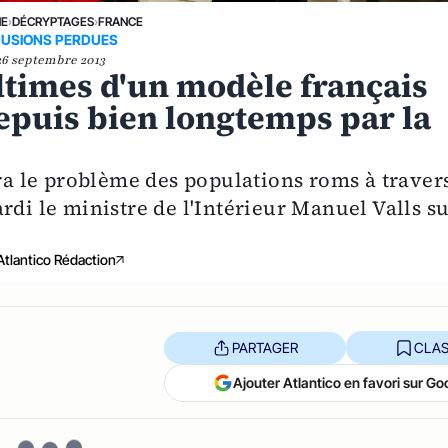
NE
›
DÉCRYPTAGES
›
FRANCE
LUSIONS PERDUES
26 septembre 2013
ltimes d'un modèle français
epuis bien longtemps par la
era le problème des populations roms à traver
rdi le ministre de l'Intérieur Manuel Valls s
Atlantico Rédaction
PARTAGER
CLAS
Ajouter Atlantico en favori sur Go