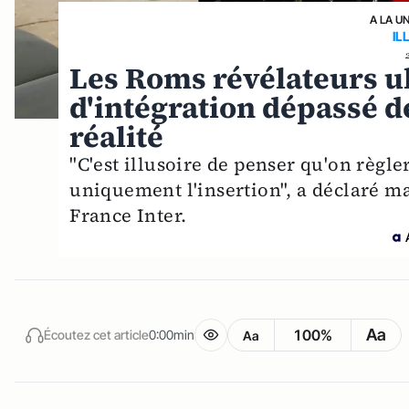
A LA U
IL
Les Roms révélateurs u
d'intégration dépassé d
réalité
"C'est illusoire de penser qu'on règl
uniquement l'insertion", a déclaré ma
France Inter.
Aa
100%
Écoutez cet article
0:00min
Aa