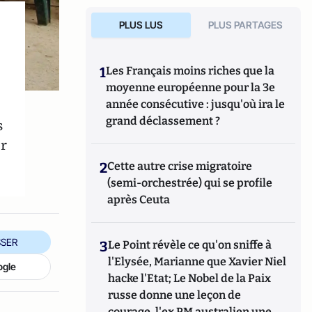
PLUS LUS
PLUS PARTAGES
1
Les Français moins riches que la
moyenne européenne pour la 3e
année consécutive : jusqu'où ira le
grand déclassement ?
s
ur
2
Cette autre crise migratoire
(semi-orchestrée) qui se profile
après Ceuta
SER
3
Le Point révèle ce qu'on sniffe à
l'Elysée, Marianne que Xavier Niel
ogle
hacke l'Etat; Le Nobel de la Paix
russe donne une leçon de
courage, l'ex PM australien une