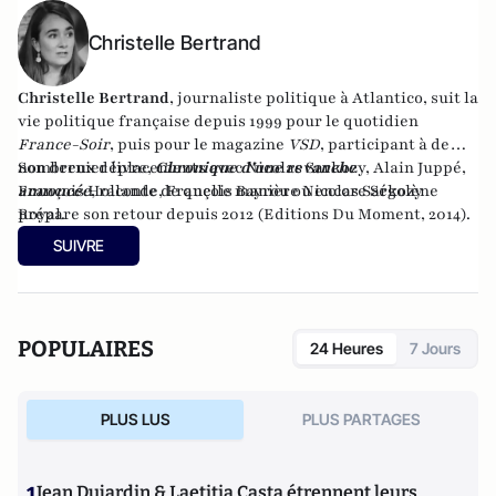
Christelle Bertrand
Christelle Bertrand
, journaliste politique à Atlantico, suit la
vie politique française depuis 1999 pour le quotidien
France-Soir
, puis pour le magazine
VSD
, participant à de
nombreux déplacements avec Nicolas Sarkozy, Alain Juppé,
Son dernier livre,
Chronique d'une revanche
François Hollande, François Bayrou ou encore Ségolène
annoncée
,
raconte de quelle manière Nicolas Sarkozy
Royal.
prépare son retour depuis 2012 (Editions Du Moment, 2014).
SUIVRE
POPULAIRES
24 Heures
7 Jours
PLUS LUS
PLUS PARTAGES
1
Jean Dujardin & Laetitia Casta étrennent leurs