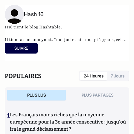
Hash 16
H16 tient le blog
Hashtable
.
Il tient à son anonymat. Tout juste sait-on, qu'à 37 ans, cet
informaticien à l'humour acerbe habite en Belgique et
SUIVRE
travaille pour
"une grosse boutique qui produit, gère et
manipule beaucoup, beaucoup de documents".
POPULAIRES
24 Heures
7 Jours
PLUS LUS
PLUS PARTAGES
1
Les Français moins riches que la moyenne
européenne pour la 3e année consécutive : jusqu'où
ira le grand déclassement ?