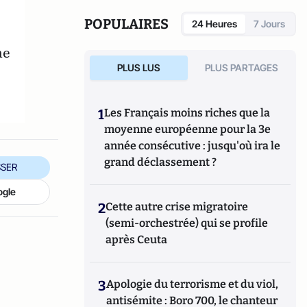
désormais chercheur post-doctorante en
France sur le réchauffement global et les
POPULAIRES
24 Heures
7 Jours
processus internes au système climatique
qui l'influencent (dont les nuages).
ne
PLUS LUS
PLUS PARTAGES
s
1
Les Français moins riches que la
moyenne européenne pour la 3e
année consécutive : jusqu'où ira le
grand déclassement ?
SER
ogle
2
Cette autre crise migratoire
(semi-orchestrée) qui se profile
après Ceuta
3
Apologie du terrorisme et du viol,
antisémite : Boro 700, le chanteur