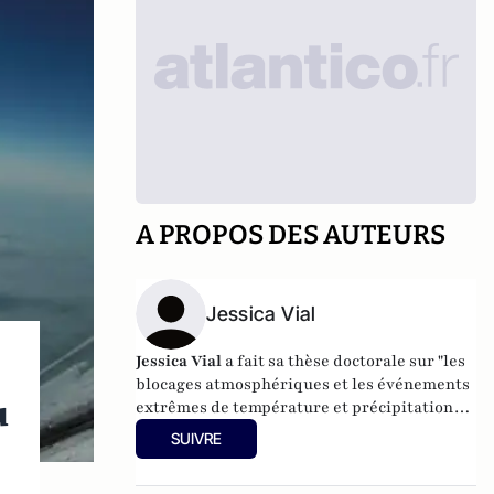
A PROPOS DES AUTEURS
Jessica Vial
Jessica Vial
a fait sa thèse doctorale sur "les
blocages atmosphériques et les événements
u
extrêmes de température et précipitation
dans les moyennes latitudes" au Climatic
SUIVRE
Research Unit (CRU) de l'université d'East
Anglia en Angleterre de 2008 à 2012. Elle est