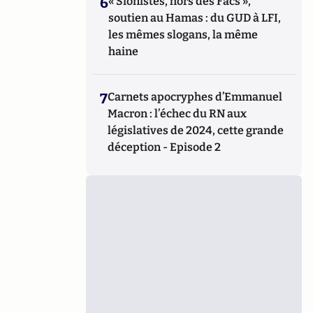
6
« Sionistes, hors des Facs »,
soutien au Hamas : du GUD à LFI,
les mêmes slogans, la même
haine
7
Carnets apocryphes d’Emmanuel
Macron : l’échec du RN aux
législatives de 2024, cette grande
déception - Episode 2