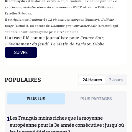
Benoît Rayski
est historien, écrivain et journaliste. Il vient de publier
Le
avec
gauchisme, maladie sénile du communisme
Atlantico Editions et
Eyrolles E-books.
Il est également l'auteur de
Là où vont les cigognes
(Ramsay),
L'affiche
rouge
(Denoël), ou encore de
L'homme que vous aimez haïr
(Grasset)
qui
dénonce l' "anti-sarkozysme primaire" ambiant.
Il a travaillé comme journaliste pour
France Soir
,
L'Événement du jeudi
,
Le Matin de Paris
ou
Globe
.
SUIVRE
POPULAIRES
24 Heures
7 Jours
PLUS LUS
PLUS PARTAGES
1
Les Français moins riches que la moyenne
européenne pour la 3e année consécutive : jusqu'où