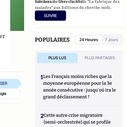
Editions du Cherche Midi.
Son dernier livre s'intitule "
La fabrique des
malades
" aux Editions du cherche midi.
SUIVRE
er
POPULAIRES
24 Heures
7 Jours
PLUS LUS
PLUS PARTAGES
1
Les Français moins riches que la
moyenne européenne pour la 3e
SER
année consécutive : jusqu'où ira le
ogle
grand déclassement ?
2
Cette autre crise migratoire
(semi-orchestrée) qui se profile