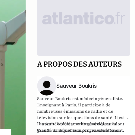
A PROPOS DES AUTEURS
Sauveur Boukris
Sauveur Boukris est médecin généraliste.
Enseignant à Paris, il participe à de
nombreuses émissions de radio et de
télévision sur les questions de santé. Il est
l'auteur de plusieurs livres médicaux dont
Il a écrit "
Médicaments génériques, la
"
grande arnaque
Santé : la démolition programmée
" aux Editions du Moment.
",
aux