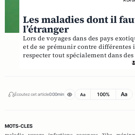
A LA U
Les maladies dont il fau
l’étranger
Lors de voyages dans des pays exotiqu
et de se prémunir contre différentes 
respecter tout spécialement dans des 
Aa
100%
Écoutez cet article
0:00min
Aa
MOTS-CLES
maladie ,
voyage ,
infections ,
vacances ,
Zika ,
méning