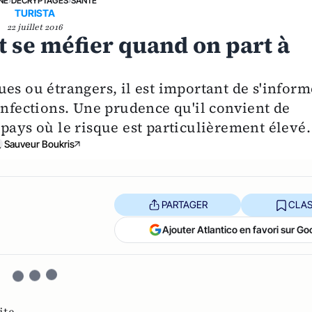
NE
›
DÉCRYPTAGES
›
SANTÉ
TURISTA
22 juillet 2016
t se méfier quand on part à
es ou étrangers, il est important de s'inform
infections. Une prudence qu'il convient de
pays où le risque est particulièrement élevé.
Sauveur Boukris
PARTAGER
CLAS
Ajouter Atlantico en favori sur Go
ite