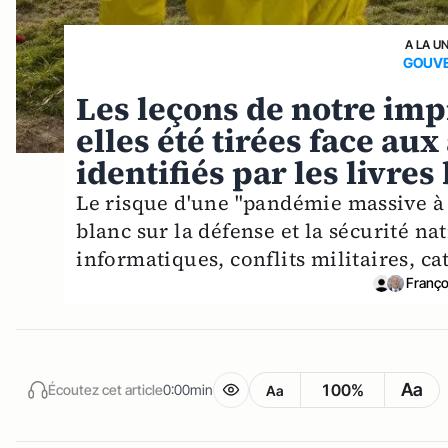
A LA U
GOUVE
Les leçons de notre imp
elles été tirées face au
identifiés par les livres
Le risque d'une "pandémie massive à fo
blanc sur la défense et la sécurité n
informatiques, conflits militaires, cat
Franço
Aa
100%
Écoutez cet article
0:00min
Aa