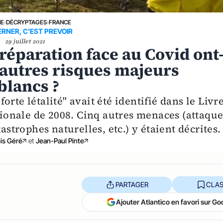
NE
›
DÉCRYPTAGES
›
FRANCE
RNER, C'EST PREVOIR
29 juillet 2021
réparation face au Covid ont
x autres risques majeurs
 blancs ?
rte létalité" avait été identifié dans le Livr
ationale de 2008. Cinq autres menaces (attaque
astrophes naturelles, etc.) y étaient décrites.
is Géré
et
Jean-Paul Pinte
PARTAGER
CLAS
Ajouter Atlantico en favori sur Go