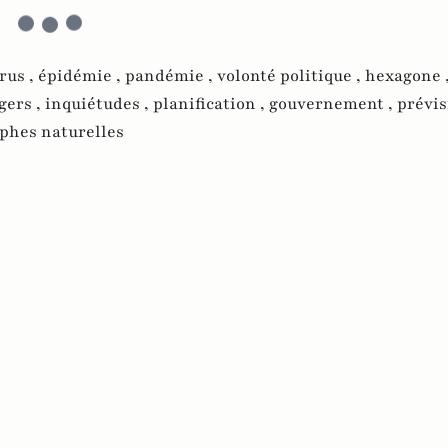
rus ,
épidémie ,
pandémie ,
volonté politique ,
hexagone 
gers ,
inquiétudes ,
planification ,
gouvernement ,
prévis
ophes naturelles