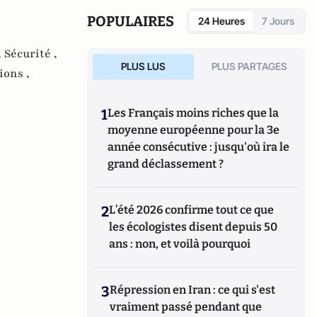
POPULAIRES
24 Heures
7 Jours
,
Sécurité ,
PLUS LUS
PLUS PARTAGES
ions ,
1
Les Français moins riches que la
moyenne européenne pour la 3e
année consécutive : jusqu'où ira le
grand déclassement ?
2
L’été 2026 confirme tout ce que
les écologistes disent depuis 50
ans : non, et voilà pourquoi
3
Répression en Iran : ce qui s'est
vraiment passé pendant que