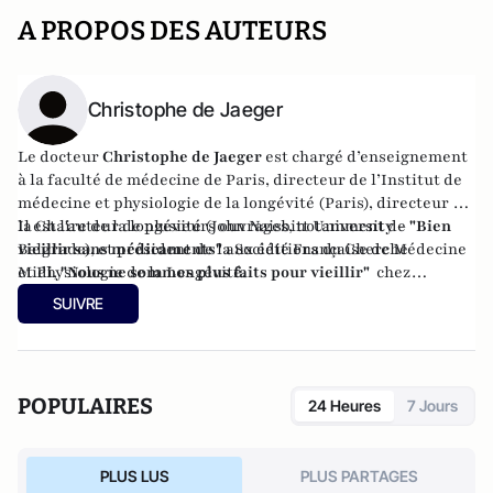
A PROPOS DES AUTEURS
Christophe de Jaeger
Le docteur
Christophe de Jaeger
est
chargé d’enseignement
à la faculté de médecine de Paris, directeur de l’Institut de
médecine et physiologie de la longévité (Paris), directeur de
la Chaire de la longévité (John Naisbitt University –
Il est l'auteur de plusieurs ouvrages, notamment de
"Bien
Belgrade), et président de la Société Française de Médecine
vieillir sans médicaments"
aux éditions du Cherche
et Physiologie de la Longévité.
Midi,
"Nous ne sommes plus faits pour vieillir"
chez
Grasset, et
"Longue vie"
, aux éditions Telemaque
SUIVRE
POPULAIRES
24 Heures
7 Jours
PLUS LUS
PLUS PARTAGES