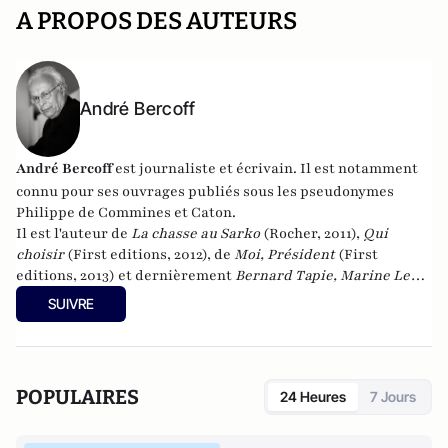
A PROPOS DES AUTEURS
André Bercoff
André Bercoff
est journaliste et écrivain.
Il est notamment
connu pour ses ouvrages publiés sous les pseudonymes
Philippe de Commines et Caton.
Il est l'auteur de
La chasse au Sarko
(Rocher, 2011),
Qui
choisir
(First editions, 2012), de
Moi, Président
(First
editions, 2013) et dernièrement
Bernard Tapie, Marine Le
Pen, la France et moi : Chronique d'une implosion
(First
SUIVRE
editions, 2014).
POPULAIRES
24 Heures
7 Jours