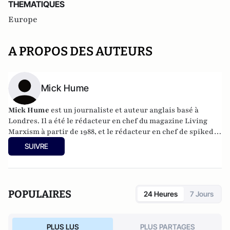
THEMATIQUES
Europe
A PROPOS DES AUTEURS
Mick Hume
Mick Hume
est un journaliste et auteur anglais basé à
Londres. Il a été le rédacteur en chef du magazine Living
Marxism à partir de 1988, et le rédacteur en chef de spiked-
online.com à partir de 2001. Il a été chroniqueur au Times
SUIVRE
(Londres) pendant 10 ans. Aujourd'hui, il écrit pour The
European Conservative, Spiked, The Daily Mail et The Sun.
Il est l'auteur, entre autres, de Revolting ! How the
Establishment are Undermining Democracy and What
POPULAIRES
24 Heures
7 Jours
They're Afraid Of (2017) et Trigger Warning : is the Fear of
Being Offensive Killing Free Speech ? (2016), tous deux
publiés par Harper Collins.
PLUS LUS
PLUS PARTAGES