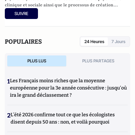
clinique et sociale ainsi que le processus de création
artistique. Il s'occupe de formation en psychiatrie et dans le
SUIVRE
domaine de la créativité. Il est rédacteur en chef de la
Revue Psychiatries et auteur de plusieurs ouvrages aux
Éditions L’âge d’homme et aux Éditions Actes Sud. Il est
l'auteur de "Je suis ado et j'appelle mon psy (éditions Max
POPULAIRES
24 Heures
7 Jours
Milo, 2016).
PLUS LUS
PLUS PARTAGES
1
Les Français moins riches que la moyenne
européenne pour la 3e année consécutive : jusqu'où
ira le grand déclassement ?
2
L’été 2026 confirme tout ce que les écologistes
disent depuis 50 ans : non, et voilà pourquoi