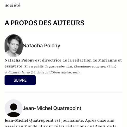
Société
A PROPOS DES AUTEURS
Natacha Polony
Natacha Polony
est directrice de la rédaction de Marianne et
essayiste.
Elle a publié
Ce pays qu’on abat. Chroniques 2009-2014
(Plon)
et
Changer la vie
(éditions de L'Observatoire, 2017).
SUIVRE
Jean-Michel Quatrepoint
Jean-Michel Quatrepoint
est journaliste. Après onze ans
passés au Monde, il a dirigé les rédactions de l’Agefi, de la