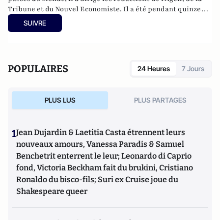
Tribune et du Nouvel Economiste. Il a été pendant quinze
ans le patron de La Lettre A. Il est l’auteur de nombreux
SUIVRE
ouvrages, dont La Crise globale (Mille et une nuits, 2008) et
Le Choc des empires (Gallimard, 2014).
POPULAIRES
24 Heures
7 Jours
PLUS LUS
PLUS PARTAGES
1
Jean Dujardin & Laetitia Casta étrennent leurs
nouveaux amours, Vanessa Paradis & Samuel
Benchetrit enterrent le leur; Leonardo di Caprio
fond, Victoria Beckham fait du brukini, Cristiano
Ronaldo du bisco-fils; Suri ex Cruise joue du
Shakespeare queer