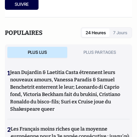
prof, du côté obscur de l'éducation
(Godefroy de Bouillon,
SUIVRE
2015).
POPULAIRES
24 Heures
7 Jours
PLUS LUS
PLUS PARTAGES
1
Jean Dujardin & Laetitia Casta étrennent leurs
nouveaux amours, Vanessa Paradis & Samuel
Benchetrit enterrent le leur; Leonardo di Caprio
fond, Victoria Beckham fait du brukini, Cristiano
Ronaldo du bisco-fils; Suri ex Cruise joue du
Shakespeare queer
2
Les Français moins riches que la moyenne
européenne pour la 3e année consécutive : jusqu'où