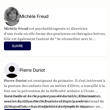
Michèle Freud
Michèle Freud
est psychothérapeute et directrice
d'
une école
où elle forme des praticiens en thérapies brèves.
Elle est également l'auteur de
" Se réconcilier avec le
sommeil"
, "Réconcilier l'âme et le corps" et "Mincir et se
SUIVRE
réconcilier avec soi", "Enfants, ados... les aider à dormir
enfin"
Pierre Duriot
Pierre Duriot
est enseignant du primaire. Il s’est intéressé à
la posture des enfants face au métier d’élève, a travaillé à la
fois sur la prévention de la difficulté scolaire à l’école
maternelle et sur les questions d’éducation, directement
Il est l'auteur de
Ne portez pas son cartable
(L'Harmattan,
avec les familles. Pierre Duriot est Porte parole national du
2012) et de
Comment l’éducation change la société
parti gaulliste : Rassemblement du Peuple Français.
(L’harmattan, 2013). Il a publié en septembre
Haro sur un