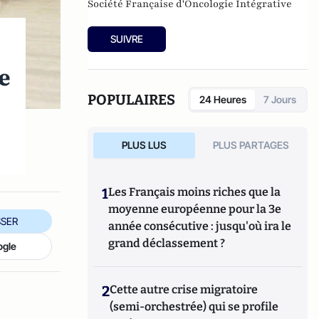
Société Française d'Oncologie Intégrative
SUIVRE
le
POPULAIRES
24 Heures
7 Jours
PLUS LUS
PLUS PARTAGES
1
Les Français moins riches que la
moyenne européenne pour la 3e
SER
année consécutive : jusqu'où ira le
grand déclassement ?
ogle
2
Cette autre crise migratoire
(semi-orchestrée) qui se profile