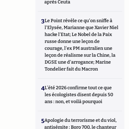
après Ceuta
3
Le Point révèle ce qu'on sniffe à
l'Elysée, Marianne que Xavier Niel
hacke l'Etat; Le Nobel de la Paix
russe donne une leçon de
courage, l'ex PM australien une
leçon de réalisme sur la Chine, la
DGSE une d'arrogance; Marine
Tondelier fait du Macron
4
L’été 2026 confirme tout ce que
les écologistes disent depuis 50
ans : non, et voilà pourquoi
5
Apologie du terrorisme et du viol,
antisémite : Boro 700, le chanteur