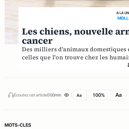
A LA U
MEILL
Les chiens, nouvelle arm
cancer
Des milliers d'animaux domestiques 
celles que l'on trouve chez les humain
Aa
100%
Écoutez cet article
0:00min
Aa
MOTS-CLES