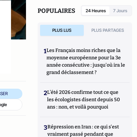
comportement et bien-être animal avec
distinction (2012). En 2017, elle a obtenu un
POPULAIRES
24 Heures
7 Jours
doctorat en sciences du bien-être des
animaux d'élevage.
PLUS LUS
PLUS PARTAGES
1
Les Français moins riches que la
moyenne européenne pour la 3e
année consécutive : jusqu'où ira le
grand déclassement ?
2
L’été 2026 confirme tout ce que
SER
les écologistes disent depuis 50
ogle
ans : non, et voilà pourquoi
3
Répression en Iran : ce qui s'est
vraiment passé pendant que