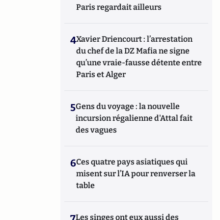
Paris regardait ailleurs
4
Xavier Driencourt : l’arrestation
du chef de la DZ Mafia ne signe
qu’une vraie-fausse détente entre
Paris et Alger
5
Gens du voyage : la nouvelle
incursion régalienne d'Attal fait
des vagues
6
Ces quatre pays asiatiques qui
misent sur l’IA pour renverser la
table
7
Les singes ont eux aussi des