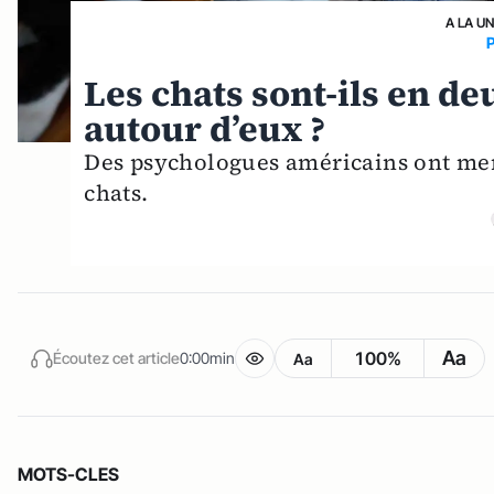
A LA U
Les chats sont-ils en de
autour d’eux ?
Des psychologues américains ont mené
chats.
Aa
100%
Écoutez cet article
0:00min
Aa
MOTS-CLES