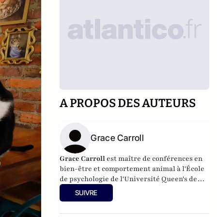
A PROPOS DES AUTEURS
Grace Carroll
Grace Carroll
est maître de conférences en
bien-être et comportement animal à l'École
de psychologie de l'Université Queen's de
Belfast. Elle est titulaire d'une licence en
SUIVRE
psychologie appliquée avec mention très
bien (2011) et d'une maîtrise en